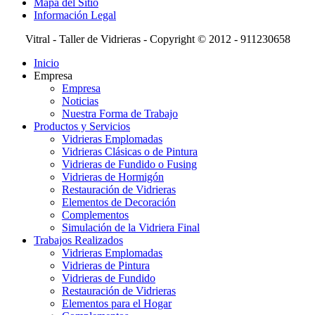
Mapa del Sitio
Información Legal
Vitral - Taller de Vidrieras - Copyright © 2012 - 911230658
Inicio
Empresa
Empresa
Noticias
Nuestra Forma de Trabajo
Productos y Servicios
Vidrieras Emplomadas
Vidrieras Clásicas o de Pintura
Vidrieras de Fundido o Fusing
Vidrieras de Hormigón
Restauración de Vidrieras
Elementos de Decoración
Complementos
Simulación de la Vidriera Final
Trabajos Realizados
Vidrieras Emplomadas
Vidrieras de Pintura
Vidrieras de Fundido
Restauración de Vidrieras
Elementos para el Hogar